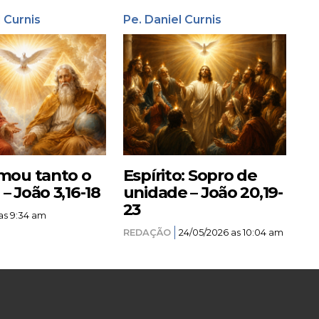
l Curnis
Pe. Daniel Curnis
mou tanto o
Espírito: Sopro de
 João 3,16-18
unidade – João 20,19-
23
as 9:34 am
REDAÇÃO
24/05/2026 as 10:04 am