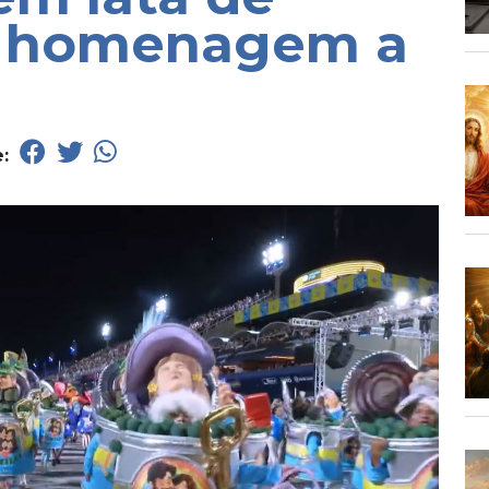
m homenagem a
e: