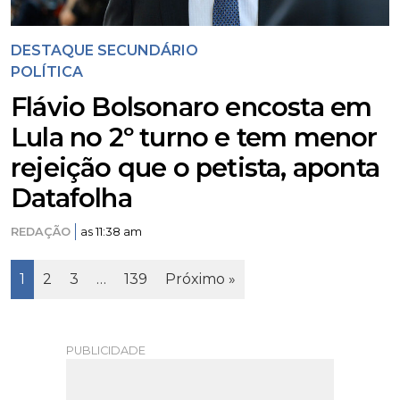
DESTAQUE SECUNDÁRIO
POLÍTICA
Flávio Bolsonaro encosta em
Lula no 2º turno e tem menor
rejeição que o petista, aponta
Datafolha
REDAÇÃO
as 11:38 am
Page
Page
Page
Page
1
2
3
…
139
Próximo »
PUBLICIDADE