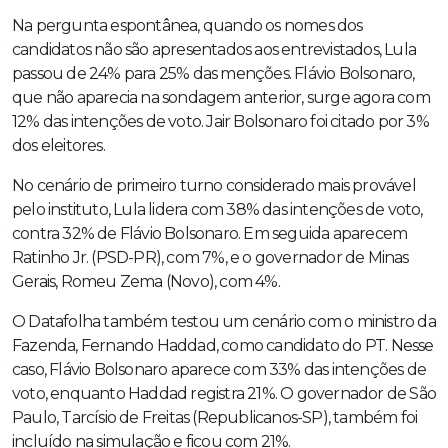
Na pergunta espontânea, quando os nomes dos
candidatos não são apresentados aos entrevistados, Lula
passou de 24% para 25% das menções. Flávio Bolsonaro,
que não aparecia na sondagem anterior, surge agora com
12% das intenções de voto. Jair Bolsonaro foi citado por 3%
dos eleitores.
No cenário de primeiro turno considerado mais provável
pelo instituto, Lula lidera com 38% das intenções de voto,
contra 32% de Flávio Bolsonaro. Em seguida aparecem
Ratinho Jr. (PSD-PR), com 7%, e o governador de Minas
Gerais, Romeu Zema (Novo), com 4%.
O Datafolha também testou um cenário com o ministro da
Fazenda, Fernando Haddad, como candidato do PT. Nesse
caso, Flávio Bolsonaro aparece com 33% das intenções de
voto, enquanto Haddad registra 21%. O governador de São
Paulo, Tarcísio de Freitas (Republicanos-SP), também foi
incluído na simulação e ficou com 21%.