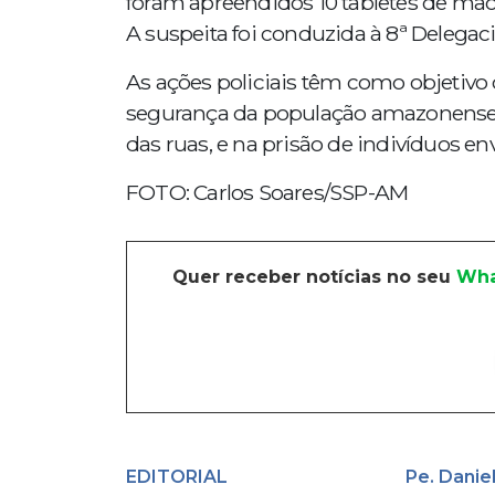
foram apreendidos 10 tabletes de ma
A suspeita foi conduzida à 8ª Delegacia 
As ações policiais têm como objetivo 
segurança da população amazonense, 
das ruas, e na prisão de indivíduos env
FOTO: Carlos Soares/SSP-AM
Quer receber notícias no seu
Wha
EDITORIAL
Pe. Danie