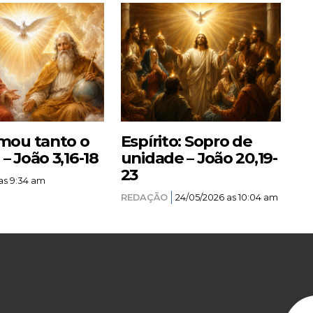
mou tanto o
Espírito: Sopro de
 João 3,16-18
unidade – João 20,19-
23
as 9:34 am
REDAÇÃO
24/05/2026 as 10:04 am