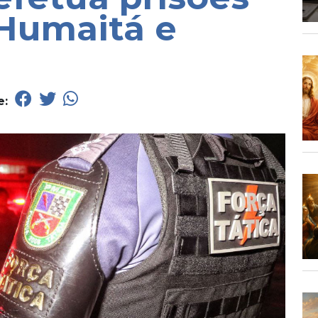
Humaitá e
e: