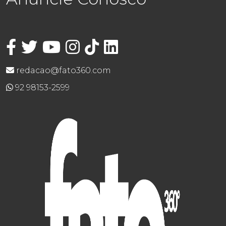
redacao@fato360.com
92 98153-2599