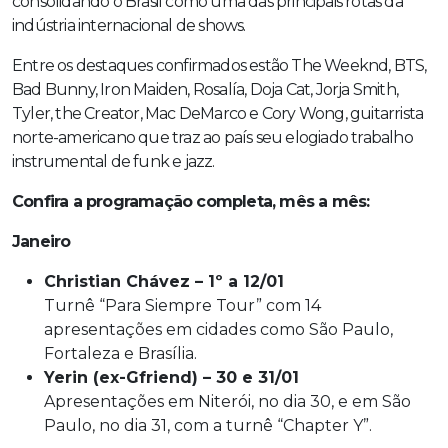
consolidando o Brasil como uma das principais rotas da
indústria internacional de shows.
Entre os destaques confirmados estão The Weeknd, BTS,
Bad Bunny, Iron Maiden, Rosalía, Doja Cat, Jorja Smith,
Tyler, the Creator, Mac DeMarco e Cory Wong, guitarrista
norte-americano que traz ao país seu elogiado trabalho
instrumental de funk e jazz.
Confira a programação completa, mês a mês:
Janeiro
Christian Chávez – 1º a 12/01
Turnê “Para Siempre Tour” com 14
apresentações em cidades como São Paulo,
Fortaleza e Brasília.
Yerin (ex-Gfriend) – 30 e 31/01
Apresentações em Niterói, no dia 30, e em São
Paulo, no dia 31, com a turnê “Chapter Y”.