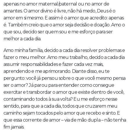
apenas no amor maternal/paternal ou no amor de
amantes. O amor divino é livre, não há medo, Deus é o
amor em si mesmo. E assim é o amor que acredito: apenas
é. Também creio que o amor seja decisão e doação. Amo o
que sou, decido ser quem sou e me esforço para ser
melhor a cada dia.
Amo minha família, decido a cada dia resolver problemas e
fazer o meu melhor. Amo meu trabalho, decido a cada dia
assumir responsabilidades e fazer cada vez mais,
aprendendo e me aprimorando. Diante disso, eu te
pergunto: você já pensou sobre o que você mesmo pensa
ser o amor? Já parou para entender como consegue
exercitar e transbordar o amor que existe dentro de você,
contaminando todos à sua volta? Eu me esforço nesse
sentido, para que a cada dia, todos que cruzarem meu
caminho sejam tocados pelo amor que recebo e sinto. E
que essa corrente de amor – via de mão dupla – não tenha
fim jamais.