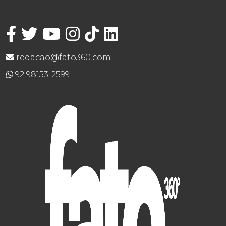
redacao@fato360.com
92 98153-2599