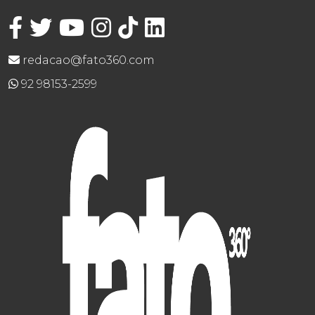
redacao@fato360.com
92 98153-2599