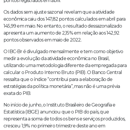
pontos registrados em abril.
Os dados sem ajuste sazonal revelam que a atividade
econômica caiu dos 147,82 pontos calculados em abril para
145,99 em maio. No entanto, o resultado dessazonalizado
apresenta um aumento de 2,15% em relação aos 142,92
pontos observados em maio de 2022.
O IBC-Br é divulgado mensalmente e tem como objetivo
medir a evolução da atividade econômica no Brasil,
utilizando uma metodologia diferente da empregada para
calcular o Produto Interno Bruto (PIB). O Banco Central
ressalta que o índice “contribui para a elaboração de
estratégias da política monetária”, mas não é uma prévia
exata do PIB.
No início de junho, o Instituto Brasileiro de Geografia e
Estatística (IBGE) anunciou que o PIB do país, que
representa a soma de todos os bens e serviços produzidos,
cresceu 1,9% no primeiro trimestre deste ano em