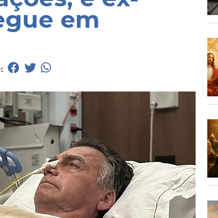
segue em
e: