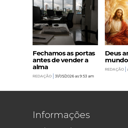
Fechamos as portas
Deus a
antes de vender a
mundo –
alma
REDAÇÃO
REDAÇÃO
31/05/2026 as 9:53 am
Informações