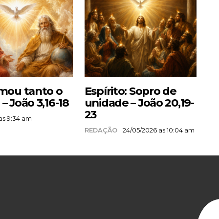
mou tanto o
Espírito: Sopro de
 João 3,16-18
unidade – João 20,19-
23
as 9:34 am
REDAÇÃO
24/05/2026 as 10:04 am