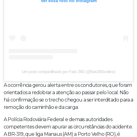
Ver essa foto no Instagram
Um post compartilhado por Fato 360 (@fato360online)
A ocorrência gerou alerta entre os condutores, que foram
orientados a redobrar a atenção ao passar pelo local. Não
há confirmação se o trecho chegou a ser interditado para a
remoção do caminhão e da carga.
A Polícia Rodoviária Federal e demais autoridades
competentes devem apurar as circunstâncias do acidente.
A BR-319, que liga Manaus (AM) a Porto Velho (RO), é