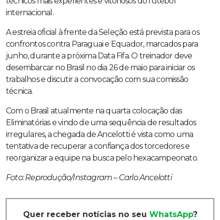
técnicos mais experientes e vitoriosos do futebol
internacional.
A estreia oficial à frente da Seleção está prevista para os
confrontos contra Paraguai e Equador, marcados para
junho, durante a próxima Data Fifa. O treinador deve
desembarcar no Brasil no dia 26 de maio para iniciar os
trabalhos e discutir a convocação com sua comissão
técnica.
Com o Brasil atualmente na quarta colocação das
Eliminatórias e vindo de uma sequência de resultados
irregulares, a chegada de Ancelotti é vista como uma
tentativa de recuperar a confiança dos torcedores e
reorganizar a equipe na busca pelo hexacampeonato.
Foto: Reprodução/Instagram – Carlo Ancelotti
Quer receber notícias no seu
WhatsApp
?