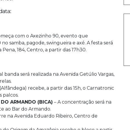
data:
omeça com o Axezinho 90, evento que
 no samba, pagode, swingueira e axé. A festa será
 Pena, 184, Centro, a partir das 17h30.
al banda será realizada na Avenida Getúlio Vargas,
relas.
lfândega) recebe, a partir das 15h, o Carnatronic
 palcos.
 DO ARMANDO (BICA)
– A concentração será na
nte ao Bar do Armando.
re na Avenida Eduardo Ribeiro, Centro de
 de Origem da Amazônia recebe o bloco a partir