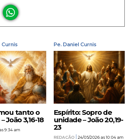
l Curnis
Pe. Daniel Curnis
mou tanto o
Espírito: Sopro de
 João 3,16-18
unidade – João 20,19-
23
as 9:34 am
REDAÇÃO
24/05/2026 as 10:04 am