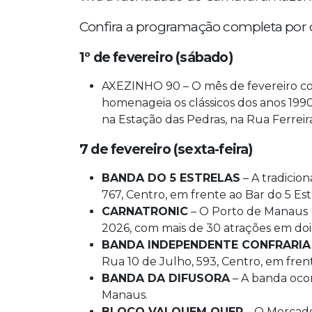
Confira a programação completa por 
1º de fevereiro (sábado)
AXEZINHO 90 – O mês de fevereiro c
homenageia os clássicos dos anos 1990
na Estação das Pedras, na Rua Ferreira
7 de fevereiro (sexta-feira)
BANDA DO 5 ESTRELAS
– A tradicion
767, Centro, em frente ao Bar do 5 Est
CARNATRONIC
– O Porto de Manaus (A
2026, com mais de 30 atrações em dois
BANDA INDEPENDENTE CONFRARIA
Rua 10 de Julho, 593, Centro, em fre
BANDA DA DIFUSORA
– A banda ocor
Manaus.
BLOCO VAI QUEM QUER
– O Mercado