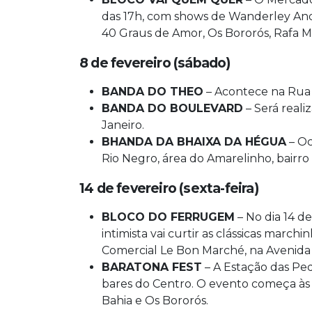
das 17h, com shows de Wanderley Andra
40 Graus de Amor, Os Bororós, Rafa Mi
8 de fevereiro (sábado)
BANDA DO THEO
– Acontece na Rua S
BANDA DO BOULEVARD
– Será reali
Janeiro.
BHANDA DA BHAIXA DA HÉGUA
– Oc
Rio Negro, área do Amarelinho, bairr
14 de fevereiro (sexta-feira)
BLOCO DO FERRUGEM
– No dia 14 de
intimista vai curtir as clássicas mar
Comercial Le Bon Marché, na Avenida 
BARATONA FEST
– A Estação das Ped
bares do Centro. O evento começa às
Bahia e Os Bororós.