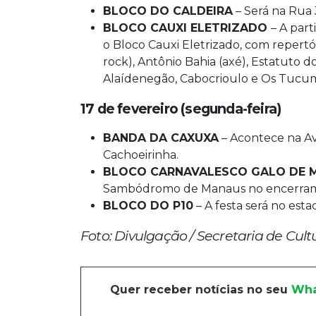
BLOCO DO CALDEIRA
– Será na Rua 
BLOCO CAUXI ELETRIZADO
– A par
o Bloco Cauxi Eletrizado, com repertór
rock), Antônio Bahia (axé), Estatuto 
Alaídenegão, Cabocrioulo e Os Tucu
17 de fevereiro (segunda-feira)
BANDA DA CAXUXA
– Acontece na Av
Cachoeirinha.
BLOCO CARNAVALESCO GALO DE 
Sambódromo de Manaus no encerrame
BLOCO DO P10
– A festa será no est
Foto: Divulgação / Secretaria de Cul
Quer receber notícias no seu
Wha