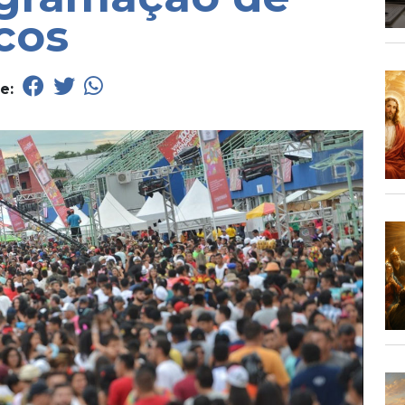
cos
he: