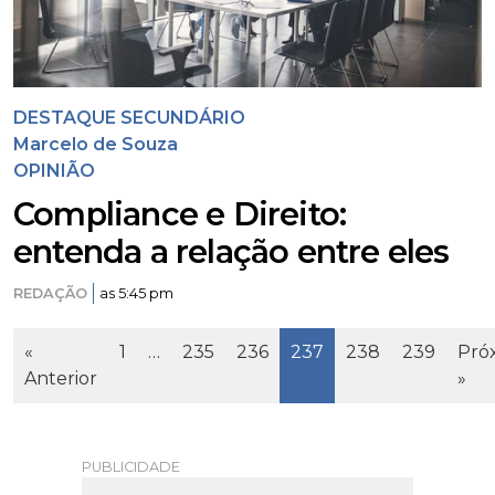
DESTAQUE SECUNDÁRIO
Marcelo de Souza
OPINIÃO
Compliance e Direito:
entenda a relação entre eles
REDAÇÃO
as 5:45 pm
Page
Page
Page
Page
Page
Page
«
1
…
235
236
237
238
239
Pró
Anterior
»
PUBLICIDADE