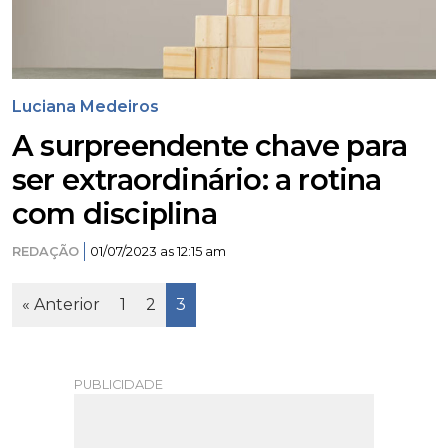
Luciana Medeiros
A surpreendente chave para
ser extraordinário: a rotina
com disciplina
REDAÇÃO
01/07/2023 as 12:15 am
Page
Page
Page
« Anterior
1
2
3
PUBLICIDADE