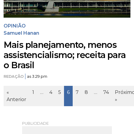
OPINIÃO
Samuel Hanan
Mais planejamento, menos
assistencialismo; receita para
o Brasil
REDAÇÃO
as 3:29 pm
Page
Page
Page
Page
Page
Page
Page
«
1
…
4
5
6
7
8
…
74
Próxim
Anterior
»
PUBLICIDADE