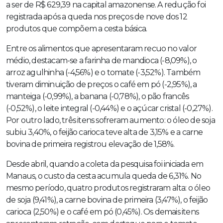
a ser de R$ 629,39 na capital amazonense. A redução foi
registrada após a queda nos preços de nove dos 12
produtos que compõem a cesta básica.
Entre os alimentos que apresentaram recuo no valor
médio, destacam-se a farinha de mandioca (-8,09%), o
arroz agulhinha (-4,56%) e o tomate (-3,52%). Também
tiveram diminuição de preços o café em pó (-2,95%), a
manteiga (-0,99%), a banana (-0,78%), o pão francês
(-0,52%), o leite integral (-0,44%) e o açúcar cristal (-0,27%).
Por outro lado, três itens sofreram aumento: o óleo de soja
subiu 3,40%, o feijão carioca teve alta de 3,15% e a carne
bovina de primeira registrou elevação de 1,58%.
Desde abril, quando a coleta da pesquisa foi iniciada em
Manaus, o custo da cesta acumula queda de 6,31%. No
mesmo período, quatro produtos registraram alta: o óleo
de soja (9,41%), a carne bovina de primeira (3,47%), o feijão
carioca (2,50%) e o café em pó (0,45%). Os demais itens