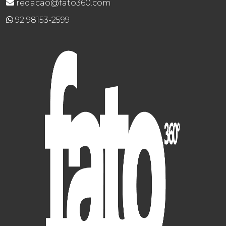
redacao@fato360.com
92 98153-2599