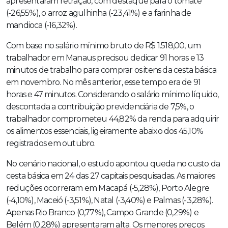
apresentaram retração, com destaque para o tomate
(-26,55%), o arroz agulhinha (-23,41%) e a farinha de
mandioca (-16,32%).
Com base no salário mínimo bruto de R$ 1.518,00, um
trabalhador em Manaus precisou dedicar 91 horas e 13
minutos de trabalho para comprar os itens da cesta básica
em novembro. No mês anterior, esse tempo era de 91
horas e 47 minutos. Considerando o salário mínimo líquido,
descontada a contribuição previdenciária de 7,5%, o
trabalhador comprometeu 44,82% da renda para adquirir
os alimentos essenciais, ligeiramente abaixo dos 45,10%
registrados em outubro.
No cenário nacional, o estudo apontou queda no custo da
cesta básica em 24 das 27 capitais pesquisadas. As maiores
reduções ocorreram em Macapá (-5,28%), Porto Alegre
(-4,10%), Maceió (-3,51%), Natal (-3,40%) e Palmas (-3,28%).
Apenas Rio Branco (0,77%), Campo Grande (0,29%) e
Belém (0,28%) apresentaram alta. Os menores preços