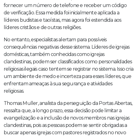
fornecer um número de telefone e receber um código
de verificação. Essa medida foi inicialmente aplicada a
líderes budistas e taoístas, mas agora foi estendida aos
líderes cristãos e de outras religiões.
No entanto, especialistas alertam para possíveis
consequências negativas desse sistema. Líderes de igrejas
domésticas, também conhecidas como igrejas
clandestinas, podem ser classificados como personalidades
religiosas ilegais caso tentem se registrar no sistema. Isso cria
um ambiente de medo e incerteza para esses líderes, que
enfrentam ameaças à sua segurança e atividades
religiosas.
Thomas Muller, analista da perseguição da Portas Abertas,
ressalta que, a longo prazo, essa decisão pode limitar a
evangelização e a inclusão de novos membros nas igrejas
clandestinas, pois as pessoas podem se sentir obrigadas a
buscar apenas igrejas com pastores registrados no novo