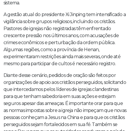
sistema.
A gestão atual do presidente Xi Jinping tem intensificado a
vigilância sobre grupos religiosos, incluindo os cristãos.
Pastores de igrejas não registradas têm enfrentado
crescente pressão nos últimos anos, com acusações de
crimes econômicos e perturbação da ordem pública.
Algumas regiões, como a província de Henan,
experimentaram restrições ainda mais severas, onde até
mesmo para participar de cultos é necessário registro.
Diante desse cenário, pedidos de oração são feitos por
organizações de apoio aos cristãos perseguidos, solicitando
que intercedamos pelos líderes de igrejas clandestinas
para que tenham sabedoria em suas ações e estejam
seguros apesar das ameaças. É importante orar para que
as normas impostas sobre a igreja não impeçam que novas
pessoas conheçam a Jesus na China e para que os cristãos
perseguidos sejam fortalecidos em sua fé. Também se