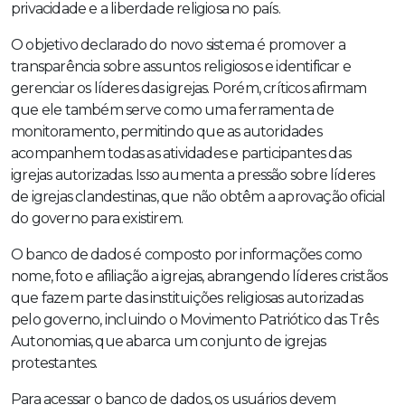
privacidade e a liberdade religiosa no país.
O objetivo declarado do novo sistema é promover a
transparência sobre assuntos religiosos e identificar e
gerenciar os líderes das igrejas. Porém, críticos afirmam
que ele também serve como uma ferramenta de
monitoramento, permitindo que as autoridades
acompanhem todas as atividades e participantes das
igrejas autorizadas. Isso aumenta a pressão sobre líderes
de igrejas clandestinas, que não obtêm a aprovação oficial
do governo para existirem.
O banco de dados é composto por informações como
nome, foto e afiliação a igrejas, abrangendo líderes cristãos
que fazem parte das instituições religiosas autorizadas
pelo governo, incluindo o Movimento Patriótico das Três
Autonomias, que abarca um conjunto de igrejas
protestantes.
Para acessar o banco de dados, os usuários devem