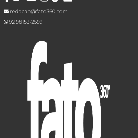
redacao@fato360.com
92 98153-2599