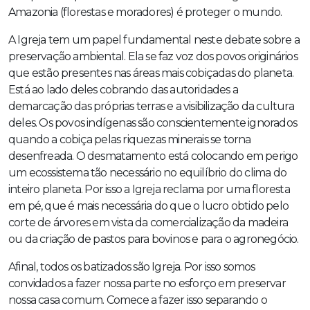
Amazonia (florestas e moradores) é proteger o mundo.
A Igreja tem um papel fundamental neste debate sobre a
preservação ambiental. Ela se faz voz dos povos originários
que estão presentes nas áreas mais cobiçadas do planeta.
Está ao lado deles cobrando das autoridades a
demarcação das próprias terras e a visibilização da cultura
deles. Os povos indígenas são conscientemente ignorados
quando a cobiça pelas riquezas minerais se torna
desenfreada. O desmatamento está colocando em perigo
um ecossistema tão necessário no equilíbrio do clima do
inteiro planeta. Por isso a Igreja reclama por uma floresta
em pé, que é mais necessária do que o lucro obtido pelo
corte de árvores em vista da comercialização da madeira
ou da criação de pastos para bovinos e para o agronegócio.
Afinal, todos os batizados são Igreja. Por isso somos
convidados a fazer nossa parte no esforço em preservar
nossa casa comum. Comece a fazer isso separando o