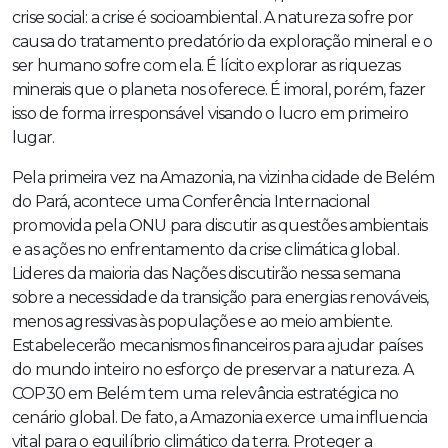
crise social: a crise é socioambiental. A natureza sofre por
causa do tratamento predatório da exploração mineral e o
ser humano sofre com ela. É lícito explorar as riquezas
minerais que o planeta nos oferece. É imoral, porém, fazer
isso de forma irresponsável visando o lucro em primeiro
lugar.
Pela primeira vez na Amazonia, na vizinha cidade de Belém
do Pará, acontece uma Conferência Internacional
promovida pela ONU para discutir as questões ambientais
e as ações no enfrentamento da crise climática global.
Lideres da maioria das Nações discutirão nessa semana
sobre a necessidade da transição para energias renováveis,
menos agressivas às populações e ao meio ambiente.
Estabelecerão mecanismos financeiros para ajudar países
do mundo inteiro no esforço de preservar a natureza. A
COP30 em Belém tem uma relevância estratégica no
cenário global. De fato, a Amazonia exerce uma influencia
vital para o equilíbrio climático da terra. Proteger a