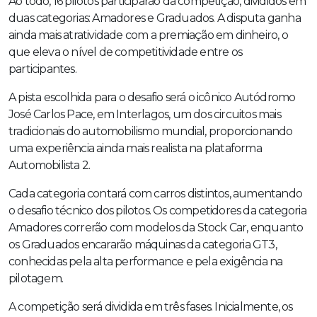
Ao todo, 16 pilotos participarão da competição, divididos em
duas categorias: Amadores e Graduados. A disputa ganha
ainda mais atratividade com a premiação em dinheiro, o
que eleva o nível de competitividade entre os
participantes.
A pista escolhida para o desafio será o icônico Autódromo
José Carlos Pace, em Interlagos, um dos circuitos mais
tradicionais do automobilismo mundial, proporcionando
uma experiência ainda mais realista na plataforma
Automobilista 2.
Cada categoria contará com carros distintos, aumentando
o desafio técnico dos pilotos. Os competidores da categoria
Amadores correrão com modelos da Stock Car, enquanto
os Graduados encararão máquinas da categoria GT3,
conhecidas pela alta performance e pela exigência na
pilotagem.
A competição será dividida em três fases. Inicialmente, os