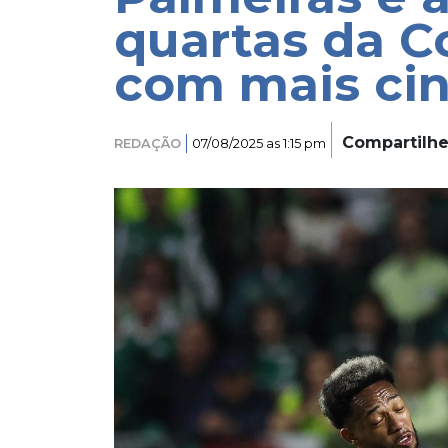
quartas da C
com mais cin
Compartilh
REDAÇÃO
07/08/2025 as 1:15 pm