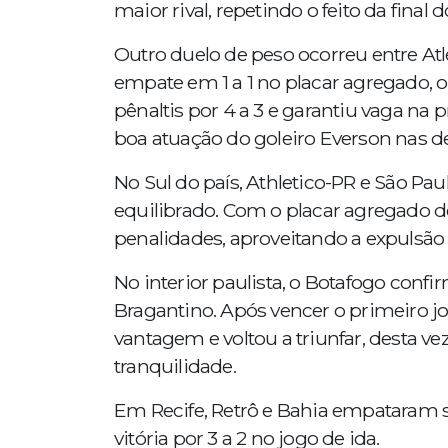
maior rival, repetindo o feito da fina
Outro duelo de peso ocorreu entre At
empate em 1 a 1 no placar agregado, 
pênaltis por 4 a 3 e garantiu vaga na
boa atuação do goleiro Everson nas de
No Sul do país, Athletico-PR e São 
equilibrado. Com o placar agregado de
penalidades, aproveitando a expulsão 
No interior paulista, o Botafogo confi
Bragantino. Após vencer o primeiro jo
vantagem e voltou a triunfar, desta v
tranquilidade.
Em Recife, Retrô e Bahia empataram s
vitória por 3 a 2 no jogo de ida.