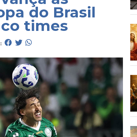
opa do Brasil
co times
e: