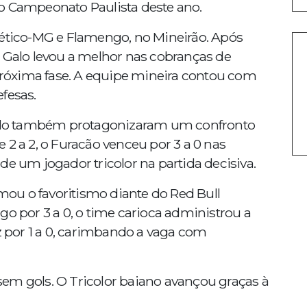
l do Campeonato Paulista deste ano.
lético-MG e Flamengo, no Mineirão. Após
o Galo levou a melhor nas cobranças de
 próxima fase. A equipe mineira contou com
fesas.
Paulo também protagonizaram um confronto
 2 a 2, o Furacão venceu por 3 a 0 nas
de um jogador tricolor na partida decisiva.
rmou o favoritismo diante do Red Bull
go por 3 a 0, o time carioca administrou a
ez por 1 a 0, carimbando a vaga com
em gols. O Tricolor baiano avançou graças à