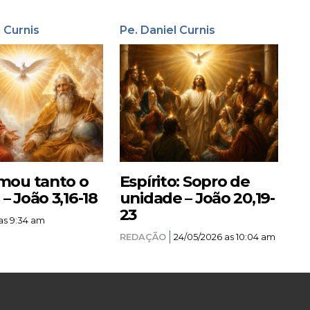
l Curnis
Pe. Daniel Curnis
mou tanto o
Espírito: Sopro de
 João 3,16-18
unidade – João 20,19-
23
as 9:34 am
REDAÇÃO
24/05/2026 as 10:04 am