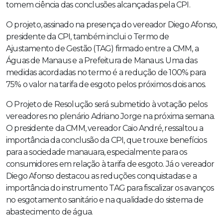
tomem ciência das conclusões alcançadas pela CPI.
O projeto, assinado na presença do vereador Diego Afonso,
presidente da CPI, também inclui o Termo de
Ajustamento de Gestão (TAG) firmado entre a CMM, a
Águas de Manaus e a Prefeitura de Manaus. Uma das
medidas acordadas no termo é a redução de 100% para
75% o valor na tarifa de esgoto pelos próximos dois anos.
O Projeto de Resolução será submetido à votação pelos
vereadores no plenário Adriano Jorge na próxima semana.
O presidente da CMM, vereador Caio André, ressaltou a
importância da conclusão da CPI, que trouxe benefícios
para a sociedade manauara, especialmente para os
consumidores em relação à tarifa de esgoto. Já o vereador
Diego Afonso destacou as reduções conquistadas e a
importância do instrumento TAG para fiscalizar os avanços
no esgotamento sanitário e na qualidade do sistema de
abastecimento de água.