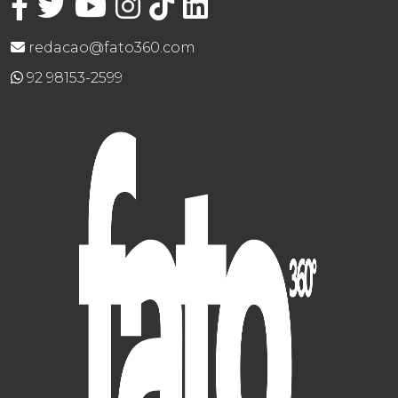
redacao@fato360.com
92 98153-2599