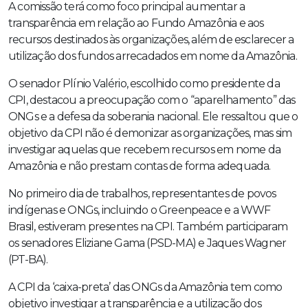
A comissão terá como foco principal aumentar a
transparência em relação ao Fundo Amazônia e aos
recursos destinados às organizações, além de esclarecer a
utilização dos fundos arrecadados em nome da Amazônia.
O senador Plínio Valério, escolhido como presidente da
CPI, destacou a preocupação com o “aparelhamento” das
ONGs e a defesa da soberania nacional. Ele ressaltou que o
objetivo da CPI não é demonizar as organizações, mas sim
investigar aquelas que recebem recursos em nome da
Amazônia e não prestam contas de forma adequada.
No primeiro dia de trabalhos, representantes de povos
indígenas e ONGs, incluindo o Greenpeace e a WWF
Brasil, estiveram presentes na CPI. Também participaram
os senadores Eliziane Gama (PSD-MA) e Jaques Wagner
(PT-BA).
A CPI da ‘caixa-preta’ das ONGs da Amazônia tem como
objetivo investigar a transparência e a utilização dos