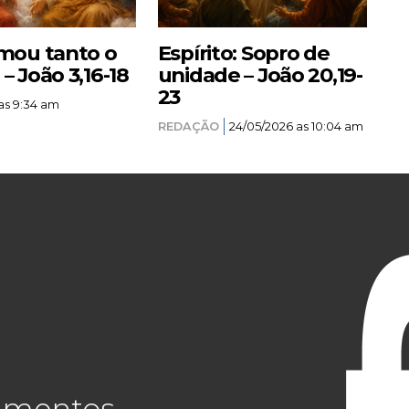
mou tanto o
Espírito: Sopro de
 João 3,16-18
unidade – João 20,19-
23
as 9:34 am
REDAÇÃO
24/05/2026 as 10:04 am
cimentos