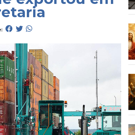
retaria
e: