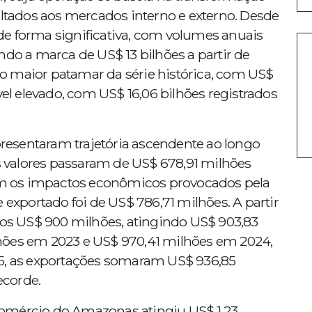
ados aos mercados interno e externo. Desde
e forma significativa, com volumes anuais
ndo a marca de US$ 13 bilhões a partir de
o maior patamar da série histórica, com US$
vel elevado, com US$ 16,06 bilhões registrados
esentaram trajetória ascendente ao longo
os valores passaram de US$ 678,91 milhões
m os impactos econômicos provocados pela
xportado foi de US$ 786,71 milhões. A partir
 dos US$ 900 milhões, atingindo US$ 903,83
hões em 2023 e US$ 970,41 milhões em 2024,
25, as exportações somaram US$ 936,85
ecorde.
omércio do Amazonas atingiu US$ 1,23