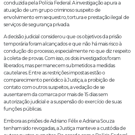
conduzida pela Polícia Federal. A investigação apura a
atuação de um grupo criminoso suspeito de
envolvimento em sequestro, tortura e prestação ilegal de
serviços de segurança privada.
A decisão judicial considerou que os objetivos da prisão
temporária foram alcançados e que não há mais risco à
condução do processo, especialmente no que diz respeito
à coleta de provas. Com isso, os dois investigados foram
liberados, mas permanecem submetidos a medidas
cautelares. Entre as restrições impostas estão o
comparecimento periódico à Justiça, a proibição de
contato com outros suspeitos, a vedação de se
ausentarem da comarca por mais de 15 dias sem
autorização judicial e a suspensão do exercício de suas
funções públicas.
Embora as prisões de Adriano Félix e Adriana Souza
tenham sido revogadas, a Justiça manteve a custódia de