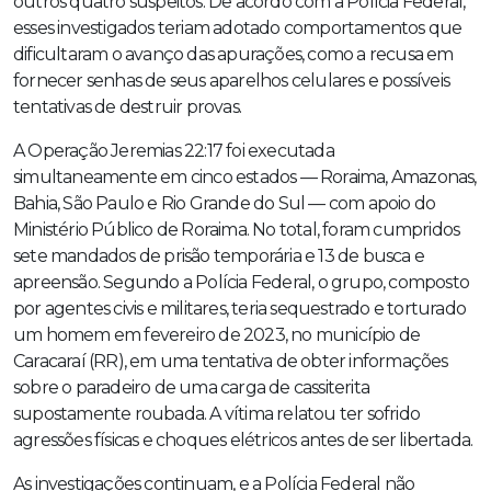
outros quatro suspeitos. De acordo com a Polícia Federal,
esses investigados teriam adotado comportamentos que
dificultaram o avanço das apurações, como a recusa em
fornecer senhas de seus aparelhos celulares e possíveis
tentativas de destruir provas.
A Operação Jeremias 22:17 foi executada
simultaneamente em cinco estados — Roraima, Amazonas,
Bahia, São Paulo e Rio Grande do Sul — com apoio do
Ministério Público de Roraima. No total, foram cumpridos
sete mandados de prisão temporária e 13 de busca e
apreensão. Segundo a Polícia Federal, o grupo, composto
por agentes civis e militares, teria sequestrado e torturado
um homem em fevereiro de 2023, no município de
Caracaraí (RR), em uma tentativa de obter informações
sobre o paradeiro de uma carga de cassiterita
supostamente roubada. A vítima relatou ter sofrido
agressões físicas e choques elétricos antes de ser libertada.
As investigações continuam, e a Polícia Federal não