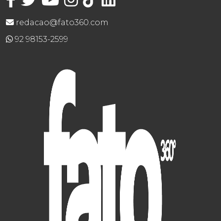
redacao@fato360.com
92 98153-2599