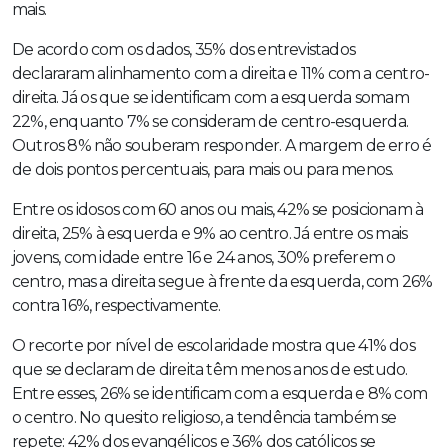
mais.
De acordo com os dados, 35% dos entrevistados
declararam alinhamento com a direita e 11% com a centro-
direita. Já os que se identificam com a esquerda somam
22%, enquanto 7% se consideram de centro-esquerda.
Outros 8% não souberam responder. A margem de erro é
de dois pontos percentuais, para mais ou para menos.
Entre os idosos com 60 anos ou mais, 42% se posicionam à
direita, 25% à esquerda e 9% ao centro. Já entre os mais
jovens, com idade entre 16 e 24 anos, 30% preferem o
centro, mas a direita segue à frente da esquerda, com 26%
contra 16%, respectivamente.
O recorte por nível de escolaridade mostra que 41% dos
que se declaram de direita têm menos anos de estudo.
Entre esses, 26% se identificam com a esquerda e 8% com
o centro. No quesito religioso, a tendência também se
repete: 42% dos evangélicos e 36% dos católicos se