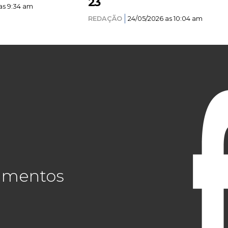
23
as 9:34 am
REDAÇÃO
24/05/2026 as 10:04 am
cimentos