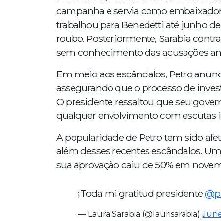
campanha e servia como embaixador
trabalhou para Benedetti até junho de
roubo. Posteriormente, Sarabia con
sem conhecimento das acusações ant
Em meio aos escândalos, Petro anunci
assegurando que o processo de invest
O presidente ressaltou que seu gover
qualquer envolvimento com escutas il
A popularidade de Petro tem sido afe
além desses recentes escândalos. Um
sua aprovação caiu de 50% em novem
¡Toda mi gratitud presidente
@pe
— Laura Sarabia (@laurisarabia)
June