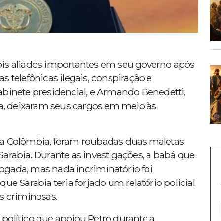
ois aliados importantes em seu governo após
 telefônicas ilegais, conspiração e
abinete presidencial, e Armando Benedetti,
, deixaram seus cargos em meio às
da Colômbia, foram roubadas duas maletas
arabia. Durante as investigações, a babá que
rrogada, mas nada incriminatório foi
ue Sarabia teria forjado um relatório policial
s criminosas.
político que apoiou Petro durante a