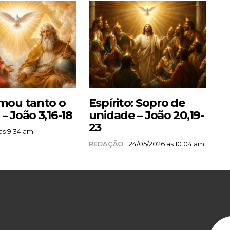
mou tanto o
Espírito: Sopro de
 João 3,16-18
unidade – João 20,19-
23
as 9:34 am
REDAÇÃO
24/05/2026 as 10:04 am