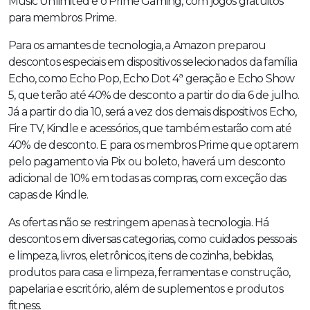
Music Unlimited e o Prime Gaming, com jogos gratuitos
para membros Prime.
Para os amantes de tecnologia, a Amazon preparou
descontos especiais em dispositivos selecionados da família
Echo, como Echo Pop, Echo Dot 4ª geração e Echo Show
5, que terão até 40% de desconto a partir do dia 6 de julho.
Já a partir do dia 10, será a vez dos demais dispositivos Echo,
Fire TV, Kindle e acessórios, que também estarão com até
40% de desconto. E para os membros Prime que optarem
pelo pagamento via Pix ou boleto, haverá um desconto
adicional de 10% em todas as compras, com exceção das
capas de Kindle.
As ofertas não se restringem apenas à tecnologia. Há
descontos em diversas categorias, como cuidados pessoais
e limpeza, livros, eletrônicos, itens de cozinha, bebidas,
produtos para casa e limpeza, ferramentas e construção,
papelaria e escritório, além de suplementos e produtos
fitness.