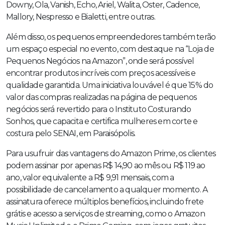
Downy, Ola, Vanish, Echo, Ariel, Walita, Oster, Cadence,
Mallory, Nespresso e Bialetti, entre outras.
Além disso, os pequenos empreendedores também terão
um espaço especial no evento, com destaque na “Loja de
Pequenos Negócios na Amazon”, onde será possível
encontrar produtos incríveis com preços acessíveis e
qualidade garantida. Uma iniciativa louvável é que 15% do
valor das compras realizadas na página de pequenos
negócios será revertido para o Instituto Costurando
Sonhos, que capacita e certifica mulheres em corte e
costura pelo SENAI, em Paraisópolis.
Para usufruir das vantagens do Amazon Prime, os clientes
podem assinar por apenas R$ 14,90 ao mês ou R$ 119 ao
ano, valor equivalente a R$ 9,91 mensais, com a
possibilidade de cancelamento a qualquer momento. A
assinatura oferece múltiplos benefícios, incluindo frete
grátis e acesso a serviços de streaming, como o Amazon