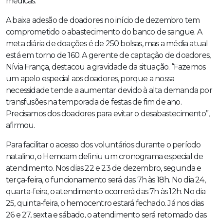
médicas.
A baixa adesão de doadores no início de dezembro tem
comprometido o abastecimento do banco de sangue. A
meta diária de doações é de 250 bolsas, mas a média atual
está em torno de 160. A gerente de captação de doadores,
Nívia França, destacou a gravidade da situação. “Fazemos
um apelo especial aos doadores, porque a nossa
necessidade tende a aumentar devido à alta demanda por
transfusões na temporada de festas de fim de ano.
Precisamos dos doadores para evitar o desabastecimento”,
afirmou.
Para facilitar o acesso dos voluntários durante o período
natalino, o Hemoam definiu um cronograma especial de
atendimento. Nos dias 22 e 23 de dezembro, segunda e
terça-feira, o funcionamento será das 7h às 18h. No dia 24,
quarta-feira, o atendimento ocorrerá das 7h às 12h. No dia
25, quinta-feira, o hemocentro estará fechado. Já nos dias
26 e 27, sexta e sábado, o atendimento será retomado das