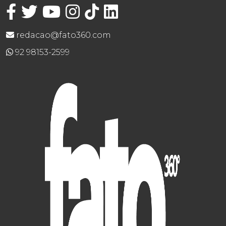
redacao@fato360.com
92 98153-2599