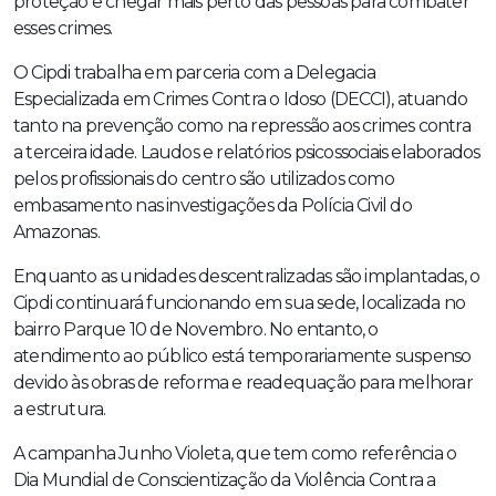
proteção e chegar mais perto das pessoas para combater
esses crimes.
O Cipdi trabalha em parceria com a Delegacia
Especializada em Crimes Contra o Idoso (DECCI), atuando
tanto na prevenção como na repressão aos crimes contra
a terceira idade. Laudos e relatórios psicossociais elaborados
pelos profissionais do centro são utilizados como
embasamento nas investigações da Polícia Civil do
Amazonas.
Enquanto as unidades descentralizadas são implantadas, o
Cipdi continuará funcionando em sua sede, localizada no
bairro Parque 10 de Novembro. No entanto, o
atendimento ao público está temporariamente suspenso
devido às obras de reforma e readequação para melhorar
a estrutura.
A campanha Junho Violeta, que tem como referência o
Dia Mundial de Conscientização da Violência Contra a