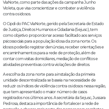
ViaNorte, como parte das ações da campanha Junho
Violeta, que visa conscientizar e combater a violência
contra os idosos.
O Cipdi do PAC ViaNorte, gerido pela Secretaria de Estado
de Justiça, Direitos Humanos e Cidadania (Sejusc), tem
como objetivo proporcionar acesso facilitado aos serviços
psicossociais para a população idosa da zona norte. Os
idosos poderão registrar denúncias, receber orientações e
encaminhamentos para a rede de proteção, além de
contar com visitas domiciliares, mediação de conflitos e
atividades preventivas contra violações de direitos.
A escolha da zona norte para a instalação da primeira
unidade descentralizada se baseia na necessidade de
reduzir os índices de violência contra os idosos nessa região,
que tem apresentado o maior número de casos
registrados nos últimos anos. A secretária da Sejusc, Jussara
Pedrosa, destaca a importância de fortalecer a rede de