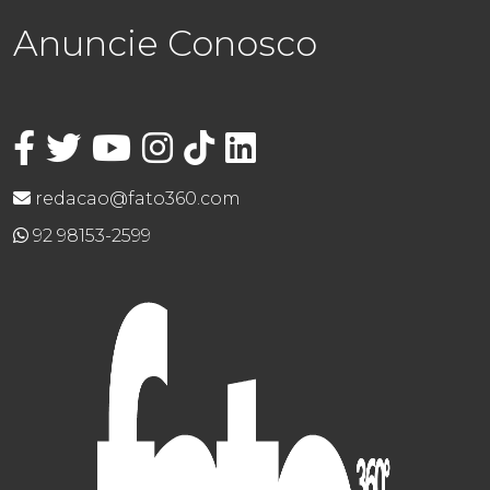
Anuncie Conosco
redacao@fato360.com
92 98153-2599