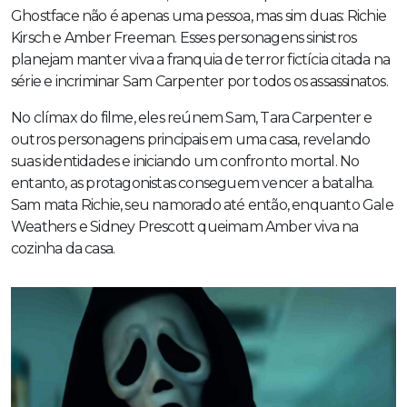
Ghostface não é apenas uma pessoa, mas sim duas: Richie
Kirsch e Amber Freeman. Esses personagens sinistros
planejam manter viva a franquia de terror fictícia citada na
série e incriminar Sam Carpenter por todos os assassinatos.
No clímax do filme, eles reúnem Sam, Tara Carpenter e
outros personagens principais em uma casa, revelando
suas identidades e iniciando um confronto mortal. No
entanto, as protagonistas conseguem vencer a batalha.
Sam mata Richie, seu namorado até então, enquanto Gale
Weathers e Sidney Prescott queimam Amber viva na
cozinha da casa.