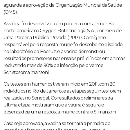
aguarda a aprovação da Organização Mundial da Saúde
(OMS).
A vacina foi desenvolvida em parceria com a empresa
norte-americana Orygen Biotecnologia S.A., por meio de
uma Parceria Público-Privada (PPP). O antígeno
responsável pela resposta imune foi descoberto e isolado
no laboratório da Fiocruz, e a vacina demonstrou
resultados promissores nos ensaios pré-clínicos em animais,
reduzindo mais de 90% da infecção pelo verme
Schistosoma mansoni.
Os testes em humanos tiveram início em 2011, com 20
indivíduos no Rio de Janeiro, e as etapas seguintes foram
realizadas no Senegal. Os resultados preliminares da
última etapa mostraram que a vacina é segura e
desencadeia uma resposta imune contra o S. mansoni.
Caso seja aprovada, a vacina se tornará a primeira do