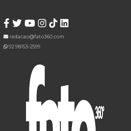
redacao@fato360.com
92 98153-2599