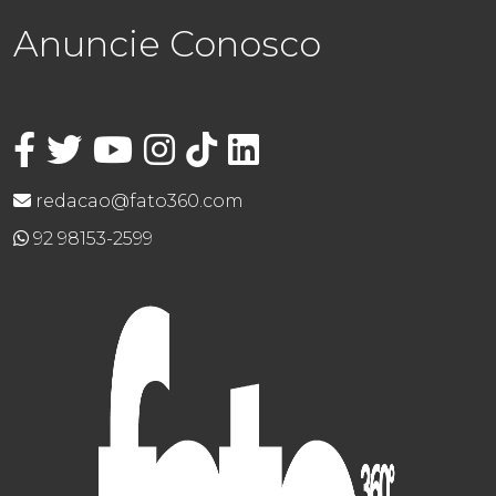
Anuncie Conosco
redacao@fato360.com
92 98153-2599