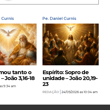
l Curnis
Pe. Daniel Curnis
mou tanto o
Espírito: Sopro de
 João 3,16-18
unidade – João 20,19-
23
as 9:34 am
REDAÇÃO
24/05/2026 as 10:04 am