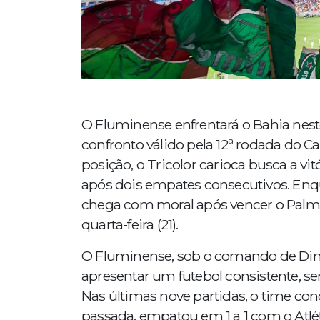
O Fluminense enfrentará o Bahia nes
confronto válido pela 12ª rodada do 
posição, o Tricolor carioca busca a vit
após dois empates consecutivos. Enqua
chega com moral após vencer o Palmeira
quarta-feira (21).
O Fluminense, sob o comando de Dini
apresentar um futebol consistente, se
Nas últimas nove partidas, o time con
passada, empatou em 1 a 1 com o Atl