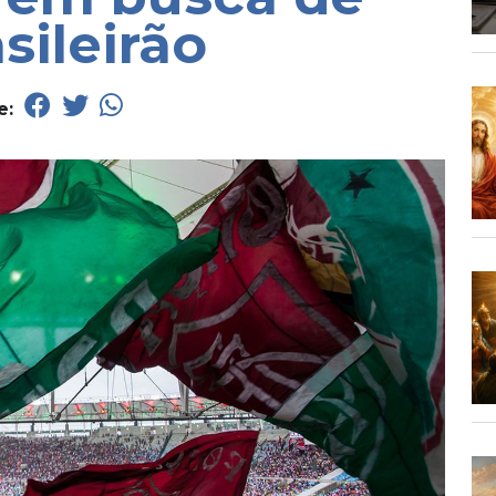
sileirão
e: