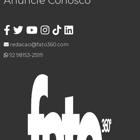
Anuncie Conosco
redacao@fato360.com
92 98153-2599