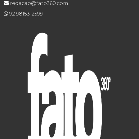
redacao@fato360.com
92 98153-2599