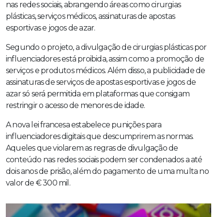
nas redes sociais, abrangendo áreas como cirurgias
plásticas, serviços médicos, assinaturas de apostas
esportivas e jogos de azar.
Segundo o projeto, a divulgação de cirurgias plásticas por
influenciadores está proibida, assim como a promoção de
serviços e produtos médicos. Além disso, a publicidade de
assinaturas de serviços de apostas esportivas e jogos de
azar só será permitida em plataformas que consigam
restringir o acesso de menores de idade.
A nova lei francesa estabelece punições para
influenciadores digitais que descumprirem as normas.
Aqueles que violarem as regras de divulgação de
conteúdo nas redes sociais podem ser condenados a até
dois anos de prisão, além do pagamento de uma multa no
valor de € 300 mil.