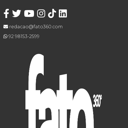
redacao@fato360.com
92 98153-2599