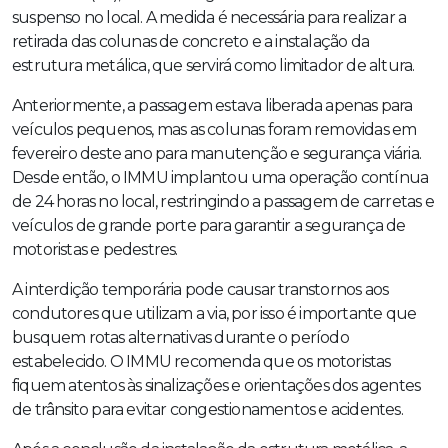
suspenso no local. A medida é necessária para realizar a
retirada das colunas de concreto e a instalação da
estrutura metálica, que servirá como limitador de altura.
Anteriormente, a passagem estava liberada apenas para
veículos pequenos, mas as colunas foram removidas em
fevereiro deste ano para manutenção e segurança viária.
Desde então, o IMMU implantou uma operação contínua
de 24 horas no local, restringindo a passagem de carretas e
veículos de grande porte para garantir a segurança de
motoristas e pedestres.
A interdição temporária pode causar transtornos aos
condutores que utilizam a via, por isso é importante que
busquem rotas alternativas durante o período
estabelecido. O IMMU recomenda que os motoristas
fiquem atentos às sinalizações e orientações dos agentes
de trânsito para evitar congestionamentos e acidentes.