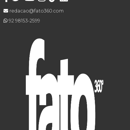
redacao@fato360.com
92 98153-2599