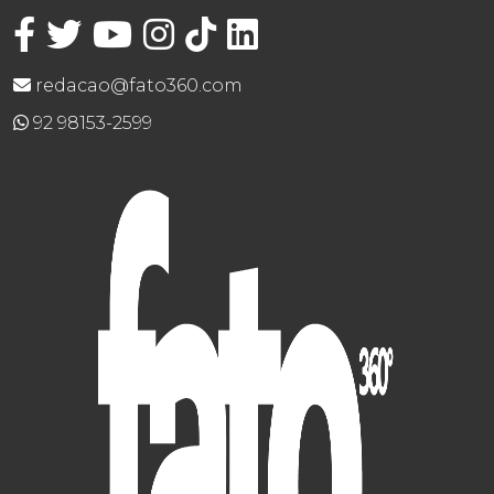
redacao@fato360.com
92 98153-2599