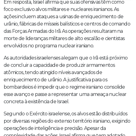
Em resposta, Israel afirma que suas ofensivas têm como
foco exclusivo alvos militares e nucleares iranianos. As
ações incluem ataques a usinas de enriquecimento de
urânio, fábricas de mísseis balísticos e centros de comando
das Forças Armadas do Irã. As operações resultaram na
morte de lideranças militares de alto escalão e cientistas
envolvidos no programa nuclear iraniano.
As autoridades israelenses alegam que o Irã está próximo
de concluir a capacidade de produzir armamentos
atômicos, tendo atingido níveis avançados de
enriquecimento de urânio. A justificativa para os
bombardeios é impedir que o regime iraniano consolide
esse avanço e passe a representar uma ameaça nuclear
concreta à existência de Israel.
Segundo o Exército israelense, os alvos estão distribuídos
por diversas regiões do extenso território iraniano, exigindo
operações de inteligência e precisão. Apesar da
complexidade das ações, Israel afirma que tem adotado