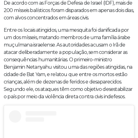
De acordo com as Forças de Defesa de Israel (IDF), mais de
200 mísseis balísticos foram disparados em apenas dois dias,
com alvos concentrados em áreas civis.
Entre os locais atingidos, uma mesquita foi danificada por
um dos mísseis, matando membros de uma família árabe
muçulmana israelense. As autoridades acusam o Irã de
atacar deliberadamente a população, sem considerar as
consequências humanitárias. O primeiro-ministro
Benjamin Netanyahu visitou uma das regiões atingidas, na
cidade de Bat Yam, e relatou que entre os mortos estão
crianças, além de dezenas de feridos e desaparecidos.
Segundo ele, os ataques têm como objetivo desestabilizar
o país por meio da violência direta contra civis indefesos.