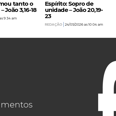
mou tanto o
Espírito: Sopro de
 João 3,16-18
unidade – João 20,19-
23
as 9:34 am
REDAÇÃO
24/05/2026 as 10:04 am
cimentos