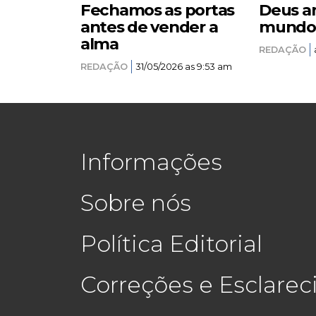
Fechamos as portas
Deus a
antes de vender a
mundo –
alma
REDAÇÃO
REDAÇÃO
31/05/2026 as 9:53 am
Informações
Sobre nós
Política Editorial
Correções e Esclare