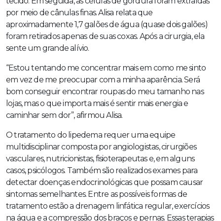
tecido. Em seguida, as células de gordura foram extraídas
por meio de cânulas finas. Alisa relata que
aproximadamente 1,7 galões de água (quase dois galões)
foram retirados apenas de suas coxas. Após a cirurgia, ela
sente um grande alívio.
“Estou tentando me concentrar mais em como me sinto
em vez de me preocupar com a minha aparência. Será
bom conseguir encontrar roupas do meu tamanho nas
lojas, mas o que importa mais é sentir mais energia e
caminhar sem dor”, afirmou Alisa.
O tratamento do lipedema requer uma equipe
multidisciplinar composta por angiologistas, cirurgiões
vasculares, nutricionistas, fisioterapeutas e, em alguns
casos, psicólogos. Também são realizados exames para
detectar doenças endocrinológicas que possam causar
sintomas semelhantes. Entre as possíveis formas de
tratamento estão a drenagem linfática regular, exercícios
na água e a compressão dos braços e pernas. Essas terapias