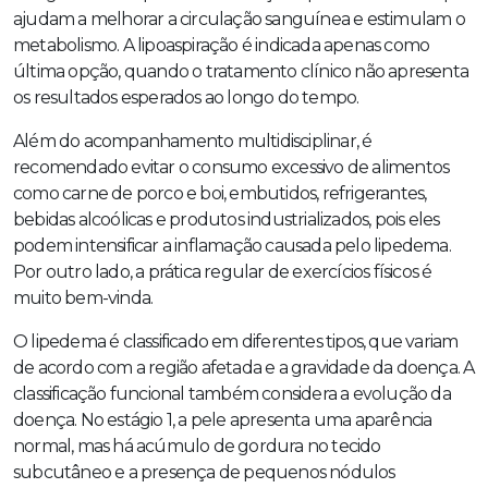
ajudam a melhorar a circulação sanguínea e estimulam o
metabolismo. A lipoaspiração é indicada apenas como
última opção, quando o tratamento clínico não apresenta
os resultados esperados ao longo do tempo.
Além do acompanhamento multidisciplinar, é
recomendado evitar o consumo excessivo de alimentos
como carne de porco e boi, embutidos, refrigerantes,
bebidas alcoólicas e produtos industrializados, pois eles
podem intensificar a inflamação causada pelo lipedema.
Por outro lado, a prática regular de exercícios físicos é
muito bem-vinda.
O lipedema é classificado em diferentes tipos, que variam
de acordo com a região afetada e a gravidade da doença. A
classificação funcional também considera a evolução da
doença. No estágio 1, a pele apresenta uma aparência
normal, mas há acúmulo de gordura no tecido
subcutâneo e a presença de pequenos nódulos