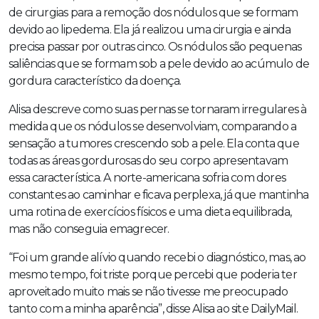
de cirurgias para a remoção dos nódulos que se formam
devido ao lipedema. Ela já realizou uma cirurgia e ainda
precisa passar por outras cinco. Os nódulos são pequenas
saliências que se formam sob a pele devido ao acúmulo de
gordura característico da doença.
Alisa descreve como suas pernas se tornaram irregulares à
medida que os nódulos se desenvolviam, comparando a
sensação a tumores crescendo sob a pele. Ela conta que
todas as áreas gordurosas do seu corpo apresentavam
essa característica. A norte-americana sofria com dores
constantes ao caminhar e ficava perplexa, já que mantinha
uma rotina de exercícios físicos e uma dieta equilibrada,
mas não conseguia emagrecer.
“Foi um grande alívio quando recebi o diagnóstico, mas, ao
mesmo tempo, foi triste porque percebi que poderia ter
aproveitado muito mais se não tivesse me preocupado
tanto com a minha aparência”, disse Alisa ao site DailyMail.