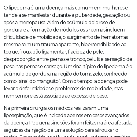
O lipedema é uma doença mais comum em mulheres e
tende a se manifestar durante a puberdade, gestação ou
após a menopausa. Além do acúmulo doloroso de
gordura e a formação de nódulos, os sintomas incluem
dificuldade de mobilidade, o surgimento de hematomas
mesmo sem um trauma aparente, hipersensibilidade ao
toque, frouxidão ligamentar, flacidez de pele,
desproporção entre pernas e tronco, celulite, sensação de
peso nas pernas e cansaço. Um sinal típico do lipedema é o
acúmulo de gordura na região do tornozelo, conhecido
como “sinal do manguito”. Com o tempo, a doença pode
levar a deformidades e problemas de mobilidade, mas
nem sempre está associada ao excesso de peso.
Na primeira cirurgia, os médicos realizaram uma
lipoaspiração, que é indicada apenas em casos avançados
da doença. Pequenas incisões foram feitas na área afetada,
seguidas da injeção de uma solução para afrouxar o