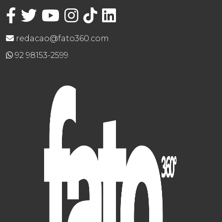
redacao@fato360.com
92 98153-2599