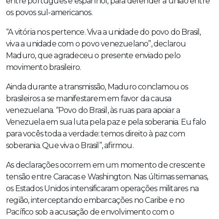
entre português e espanhol, para defender a união entre
os povos sul-americanos.
“A vitória nos pertence. Viva a unidade do povo do Brasil,
viva a unidade com o povo venezuelano”, declarou
Maduro, que agradeceu o presente enviado pelo
movimento brasileiro.
Ainda durante a transmissão, Maduro conclamou os
brasileiros a se manifestarem em favor da causa
venezuelana. “Povo do Brasil, às ruas para apoiar a
Venezuela em sua luta pela paz e pela soberania. Eu falo
para vocês toda a verdade: temos direito à paz com
soberania. Que viva o Brasil”, afirmou.
As declarações ocorrem em um momento de crescente
tensão entre Caracas e Washington. Nas últimas semanas,
os Estados Unidos intensificaram operações militares na
região, interceptando embarcações no Caribe e no
Pacífico sob a acusação de envolvimento com o