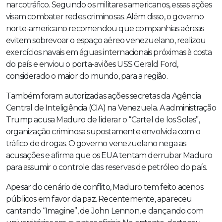
narcotráfico. Segundo os militares americanos, essas ações
visam combater redes criminosas. Além disso, o governo
norte-americano recomendou que companhias aéreas
evitem sobrevoar o espaço aéreo venezuelano, realizou
exercícios navais em águas internacionais próximas à costa
do país e enviou o porta-aviões USS Gerald Ford,
considerado o maior do mundo, para a região.
Também foram autorizadas ações secretas da Agência
Central de Inteligência (CIA) na Venezuela. A administração
Trump acusa Maduro de liderar o “Cartel de los Soles”,
organização criminosa supostamente envolvida com o
tráfico de drogas. O governo venezuelano nega as
acusações e afirma que os EUA tentam derrubar Maduro
para assumir o controle das reservas de petróleo do país.
Apesar do cenário de conflito, Maduro tem feito acenos
públicos em favor da paz. Recentemente, apareceu
cantando “Imagine”, de John Lennon, e dançando com