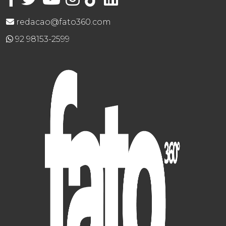
redacao@fato360.com
92 98153-2599