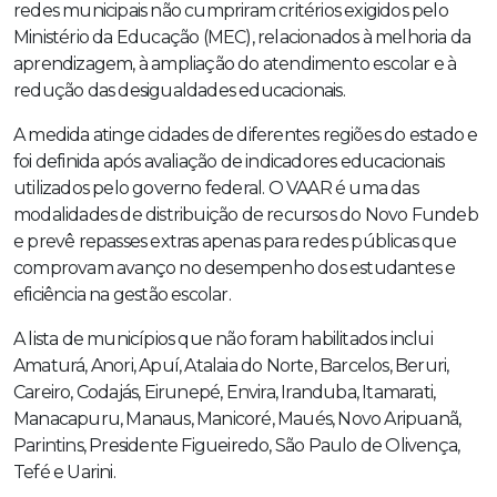
redes municipais não cumpriram critérios exigidos pelo
Ministério da Educação (MEC), relacionados à melhoria da
aprendizagem, à ampliação do atendimento escolar e à
redução das desigualdades educacionais.
A medida atinge cidades de diferentes regiões do estado e
foi definida após avaliação de indicadores educacionais
utilizados pelo governo federal. O VAAR é uma das
modalidades de distribuição de recursos do Novo Fundeb
e prevê repasses extras apenas para redes públicas que
comprovam avanço no desempenho dos estudantes e
eficiência na gestão escolar.
A lista de municípios que não foram habilitados inclui
Amaturá, Anori, Apuí, Atalaia do Norte, Barcelos, Beruri,
Careiro, Codajás, Eirunepé, Envira, Iranduba, Itamarati,
Manacapuru, Manaus, Manicoré, Maués, Novo Aripuanã,
Parintins, Presidente Figueiredo, São Paulo de Olivença,
Tefé e Uarini.