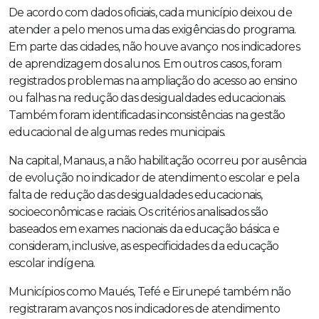
De acordo com dados oficiais, cada município deixou de
atender a pelo menos uma das exigências do programa.
Em parte das cidades, não houve avanço nos indicadores
de aprendizagem dos alunos. Em outros casos, foram
registrados problemas na ampliação do acesso ao ensino
ou falhas na redução das desigualdades educacionais.
Também foram identificadas inconsistências na gestão
educacional de algumas redes municipais.
Na capital, Manaus, a não habilitação ocorreu por ausência
de evolução no indicador de atendimento escolar e pela
falta de redução das desigualdades educacionais,
socioeconômicas e raciais. Os critérios analisados são
baseados em exames nacionais da educação básica e
consideram, inclusive, as especificidades da educação
escolar indígena.
Municípios como Maués, Tefé e Eirunepé também não
registraram avanços nos indicadores de atendimento