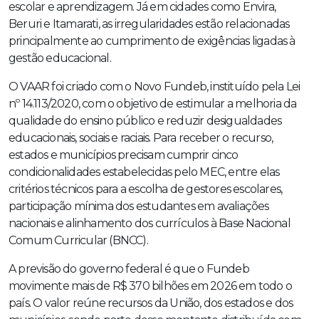
escolar e aprendizagem. Já em cidades como Envira,
Beruri e Itamarati, as irregularidades estão relacionadas
principalmente ao cumprimento de exigências ligadas à
gestão educacional.
O VAAR foi criado com o Novo Fundeb, instituído pela Lei
nº 14.113/2020, com o objetivo de estimular a melhoria da
qualidade do ensino público e reduzir desigualdades
educacionais, sociais e raciais. Para receber o recurso,
estados e municípios precisam cumprir cinco
condicionalidades estabelecidas pelo MEC, entre elas
critérios técnicos para a escolha de gestores escolares,
participação mínima dos estudantes em avaliações
nacionais e alinhamento dos currículos à Base Nacional
Comum Curricular (BNCC).
A previsão do governo federal é que o Fundeb
movimente mais de R$ 370 bilhões em 2026 em todo o
país. O valor reúne recursos da União, dos estados e dos