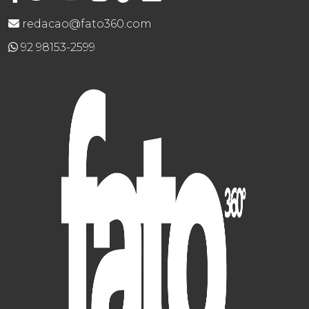
redacao@fato360.com
92 98153-2599