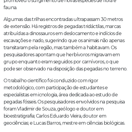
promoveu o surgimento de novas espécies de flora e
fauna.
Algumas das trilhas encontradas ultrapassam 30 metros
de extensão. Há registros de pegadas tridáctilas, marcas
atribuídas a dinossauros em deslocamento e indícios de
escavações e nado, sugerindo que os animais não apenas
transitaram pela região, mas também a habitavam. Os
pesquisadores apontam que herbívoros migravam em
grupo enquanto eram seguidos por carnívoros, o que
pode ser observado na disposição das pegadas no terreno.
O trabalho científico foi conduzido com rigor
metodológico, com participação de estudantes e
especialistas em icnologia, área dedicada ao estudo de
pegadas fósseis. Os pesquisadores envolvidos na pesquisa
foram Vladimir de Souza, geólogo e doutor em
bioestratigrafia; Carlos Eduardo Vieira, doutor em
geociências; e Lucas Barros, mestre em ciências biológicas.