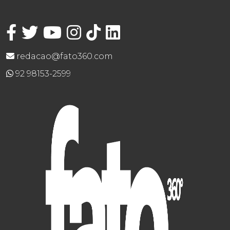
redacao@fato360.com
92 98153-2599