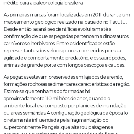
inédito para a paleontologia brasileira.
As primeiras marcas foram localizadas em 2011, durante um
mapeamento geológico realizado na bacia do rio Tacutu.
Desde então, as análises científicas evoluíram até a
confirmação de que as pegadas pertencem a dinossauros
carnívoros e herbívoros. Entre os identificados estão
representantes dos velociraptores, conhecidos por sua
agilidade e comportamento predatório, e os saurópodes,
animais de grande porte com longos pescoços e caudas.
As pegadas estavam preservadas em lajedos de arenito,
formações rochosas sedimentares características da região.
Estima-se que tenham sido formadas há
aproximadamente 110 milhões de anos, quando o
ambiente local era composto por planícies de inundação
ou áreas semiáridas. A configuração geológica da época foi
diretamente influenciada pela fragmentação do
supercontinente Pangeia, que alterou paisagens e