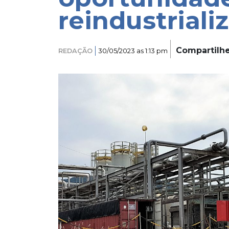
reindustrializ
Compartilh
REDAÇÃO
30/05/2023 as 1:13 pm