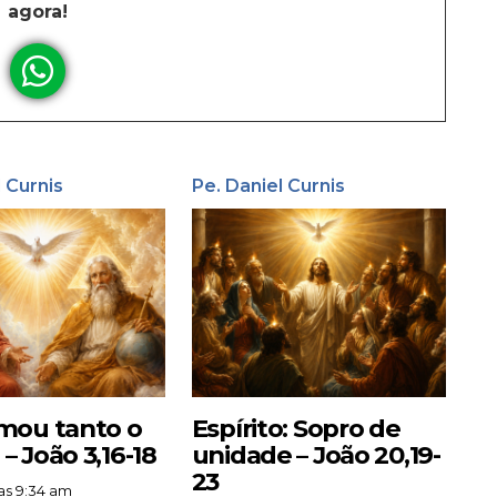
agora!
l Curnis
Pe. Daniel Curnis
mou tanto o
Espírito: Sopro de
 João 3,16-18
unidade – João 20,19-
23
as 9:34 am