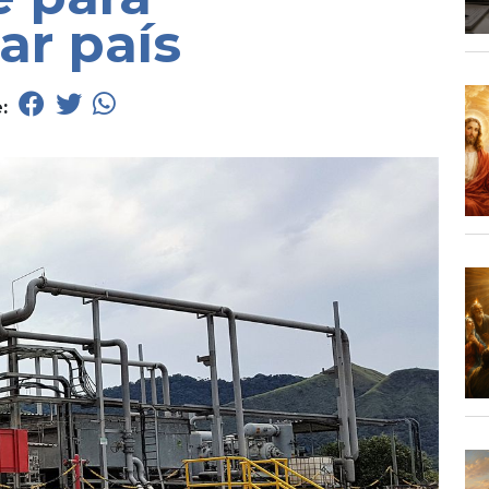
ar país
e: