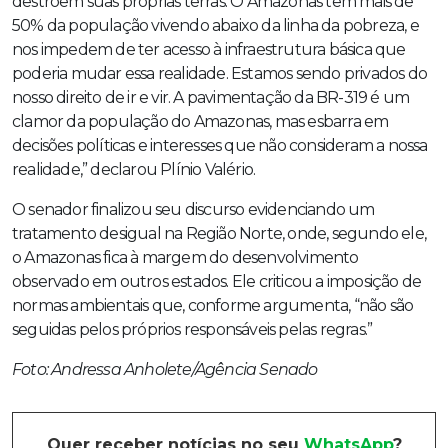
destroem suas próprias terras. O Amazonas tem mais de
50% da população vivendo abaixo da linha da pobreza, e
nos impedem de ter acesso à infraestrutura básica que
poderia mudar essa realidade. Estamos sendo privados do
nosso direito de ir e vir. A pavimentação da BR-319 é um
clamor da população do Amazonas, mas esbarra em
decisões políticas e interesses que não consideram a nossa
realidade,” declarou Plínio Valério.
O senador finalizou seu discurso evidenciando um
tratamento desigual na Região Norte, onde, segundo ele,
o Amazonas fica à margem do desenvolvimento
observado em outros estados. Ele criticou a imposição de
normas ambientais que, conforme argumenta, “não são
seguidas pelos próprios responsáveis pelas regras.”
Foto: Andressa Anholete/Agência Senado
Quer receber notícias no seu
WhatsApp
?