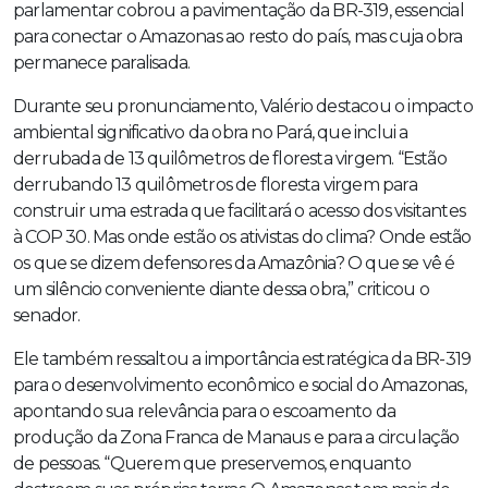
parlamentar cobrou a pavimentação da BR-319, essencial
para conectar o Amazonas ao resto do país, mas cuja obra
permanece paralisada.
Durante seu pronunciamento, Valério destacou o impacto
ambiental significativo da obra no Pará, que inclui a
derrubada de 13 quilômetros de floresta virgem. “Estão
derrubando 13 quilômetros de floresta virgem para
construir uma estrada que facilitará o acesso dos visitantes
à COP 30. Mas onde estão os ativistas do clima? Onde estão
os que se dizem defensores da Amazônia? O que se vê é
um silêncio conveniente diante dessa obra,” criticou o
senador.
Ele também ressaltou a importância estratégica da BR-319
para o desenvolvimento econômico e social do Amazonas,
apontando sua relevância para o escoamento da
produção da Zona Franca de Manaus e para a circulação
de pessoas. “Querem que preservemos, enquanto